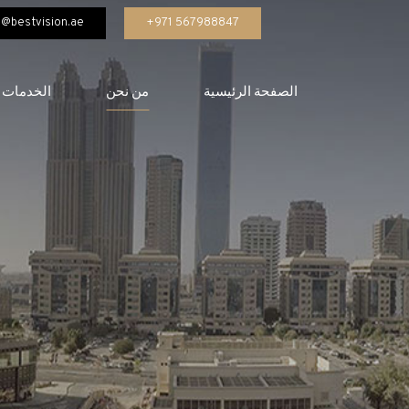
o@bestvision.ae
567988847 971+
الصفحة الرئيسية
من نحن
الخدمات