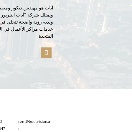
آيات هو مهندس ديكور ومصم
ويمتلك شركة “آيات انتيريور د
ولديه رؤية واضحة تتجلى في
خدمات مراكز الأعمال في الإ
المتحدة
53
rent@bestvision.a
847
e