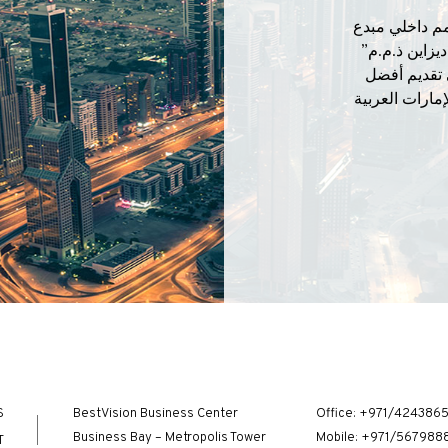
م داخلي مبدع
يزاين ذ.م.م”
 تقديم أفضل
مارات العربية
S
BestVision Business Center
Office:
+971/424386
Business Bay – Metropolis Tower
Mobile:
+971/567988
T