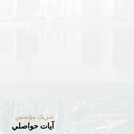
شريك مؤسس
آيات حواصلي